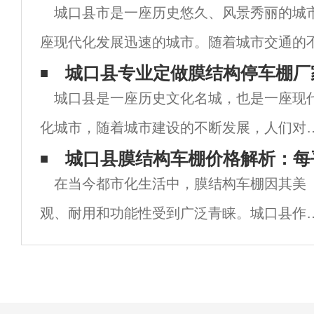
城口县市是一座历史悠久、风景秀丽的城
座现代化发展迅速的城市。随着城市交通的
数量的不断增加，停车问题愈发突出。为了
城口县专业定做膜结构停车棚厂
城口县是一座历史文化名城，也是一座现
城口县市引入了膜结构停车棚，为市民和游
化城市，随着城市建设的不断发展，人们对
车设施的需求也越来越大。膜结构停车棚作
城口县膜结构车棚价格解析：每
在当今都市化生活中，膜结构车棚因其美
一种新型的停车设施，受到了人们的青睐。
观、耐用和功能性受到广泛青睐。城口县作
城口县，有许多专业定做膜结构停车棚的厂
一个充满现代气息的城市，越来越多的居民
家，他们
企业开始关注膜结构车棚的建设。这种新型
建筑形式，不仅能够提供良好的遮阳和防雨