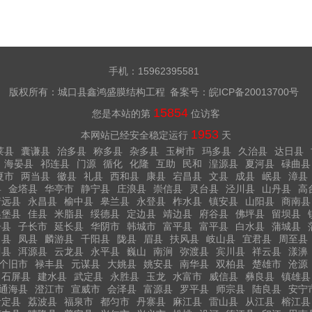
手机：15962395581
版权所有：城口县鑫鸿盛膜结构工程 备案号：
皖ICP备20013700号
15854
您是本站的第
位访客
1953
本网站已经安全稳定运行
天
莱县
囊谦县
治多县
称多县
杂多县
玉树市
玛多县
久治县
达日县
海晏县
祁连县
门源
循化
化隆
互助
民和
湟源县
夏河县
碌曲县
夏市
两当县
徽县
礼县
西和县
康县
宕昌县
文县
成县
岷县
漳县
县
金塔县
华亭市
静宁县
庄浪县
崇信县
灵台县
泾川县
山丹县
高
靖远县
永昌县
榆中县
皋兰县
永登县
柞水县
镇安县
山阳县
商南县
吴堡县
佳县
米脂县
绥德县
定边县
靖边县
府谷县
佛坪县
留坝县
丹县
子长市
延长县
华阴市
韩城市
富平县
富平县
白水县
蒲城县
白县
凤县
麟游县
千阳县
陇县
眉县
扶风县
岐山县
宜君县
周至县
川县
洱源县
云龙县
永平县
巍山
南涧
弥渡县
宾川县
祥云县
漾濞
个旧市
禄丰县
元谋县
大姚县
姚安县
南华县
双柏县
楚雄市
沧源
石屏县
建水县
武定县
永胜县
玉龙
水富市
威信县
彝良县
镇雄县
通海县
澄江市
宣威市
会泽县
富源县
罗平县
师宗县
陆良县
安宁
贵定县
荔波县
福泉市
都匀市
丹寨县
麻江县
雷山县
从江县
榕江县