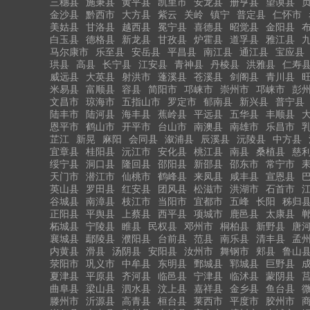
三穗县
施秉县
黄平县
凯里市
安龙县
册亨县
望谟县
金沙县
黔西市
大方县
紫云
关岭
镇宁
普定县
仁怀市
美姑县
甘洛县
越西县
冕宁县
喜德县
昭觉县
金阳县
白玉县
德格县
新龙县
甘孜县
炉霍县
道孚县
雅江县
马尔康市
乐至县
安岳县
平昌县
南江县
通江县
宝应县
珙县
高县
长宁县
江安县
青神县
丹棱县
洪雅县
仁寿
威远县
大英县
射洪市
蓬溪县
苍溪县
剑阁县
青川县
米易县
富顺县
容县
简阳市
邛崃市
崇州市
邛崃市
彭
文昌市
琼海市
五指山市
罗定市
郁南县
新兴县
普宁县
陆丰市
陆河县
海丰县
蕉岭县
平远县
五华县
丰顺县
恩平市
鹤山市
开平市
台山市
南澳县
南雄市
乐昌市
芷江
新晃
麻阳
会同县
溆浦县
辰溪县
沅陵县
中方县
宜章县
桂阳县
沅江市
安化县
桃江县
南县
桑植县
慈
绥宁县
洞口县
隆回县
邵阳县
新邵县
邵东市
常宁市
天门市
潜江市
仙桃市
鹤峰县
来凤县
咸丰县
宣恩县
英山县
罗田县
红安县
团风县
松滋市
洪湖市
石首市
谷城县
南漳县
枝江市
当阳市
宜都市
五峰
长阳
秭归
正阳县
平舆县
上蔡县
西平县
项城市
鹿邑县
太康县
柘城县
宁陵县
睢县
民权县
邓州市
桐柏县
新野县
唐
襄城县
鄢陵县
濮阳县
台前县
范县
南乐县
清丰县
孟
内黄县
滑县
汤阴县
安阳县
汝州市
舞钢市
郏县
鲁山
荥阳市
巩义市
中牟县
东明县
鄄城县
郓城县
巨野县
夏津县
平原县
齐河县
临邑县
宁津县
临沭县
蒙阴县
曲阜县
梁山县
泗水县
汶上县
嘉祥县
金乡县
鱼台县
滕州市
沂源县
高青县
桓台县
莱西市
平度市
胶州市