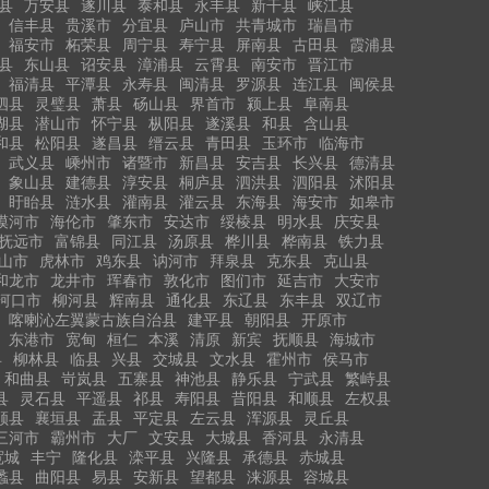
县
万安县
遂川县
泰和县
永丰县
新干县
峡江县
信丰县
贵溪市
分宜县
庐山市
共青城市
瑞昌市
福安市
柘荣县
周宁县
寿宁县
屏南县
古田县
霞浦县
县
东山县
诏安县
漳浦县
云霄县
南安市
晋江市
福清县
平潭县
永寿县
闽清县
罗源县
连江县
闽侯县
泗县
灵璧县
萧县
砀山县
界首市
颍上县
阜南县
湖县
潜山市
怀宁县
枞阳县
遂溪县
和县
含山县
和县
松阳县
遂昌县
缙云县
青田县
玉环市
临海市
武义县
嵊州市
诸暨市
新昌县
安吉县
长兴县
德清县
象山县
建德县
淳安县
桐庐县
泗洪县
泗阳县
沭阳县
盱眙县
涟水县
灌南县
灌云县
东海县
海安市
如皋市
漠河市
海伦市
肇东市
安达市
绥棱县
明水县
庆安县
抚远市
富锦县
同江县
汤原县
桦川县
桦南县
铁力县
山市
虎林市
鸡东县
讷河市
拜泉县
克东县
克山县
和龙市
龙井市
珲春市
敦化市
图们市
延吉市
大安市
河口市
柳河县
辉南县
通化县
东辽县
东丰县
双辽市
喀喇沁左翼蒙古族自治县
建平县
朝阳县
开原市
东港市
宽甸
桓仁
本溪
清原
新宾
抚顺县
海城市
县
柳林县
临县
兴县
交城县
文水县
霍州市
侯马市
和曲县
岢岚县
五寨县
神池县
静乐县
宁武县
繁峙县
县
灵石县
平遥县
祁县
寿阳县
昔阳县
和顺县
左权县
顺县
襄垣县
盂县
平定县
左云县
浑源县
灵丘县
三河市
霸州市
大厂
文安县
大城县
香河县
永清县
宽城
丰宁
隆化县
滦平县
兴隆县
承德县
赤城县
蠡县
曲阳县
易县
安新县
望都县
涞源县
容城县