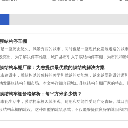
膜结构停车棚
市是一座历史悠久、风景秀丽的城市，同时也是一座现代化发展迅速的城
发突出。为了解决停车难题，城口县市引入了膜结构停车棚，为市民和游
设施，其采用柔性薄膜材料作为主要构建材料，通过特殊的结构设计和工
膜结构车棚厂家：为您提供最优质的膜结构解决方案
仅能够有效地遮阳避雨，还能够在一定程
城市建设中，膜结构以其独特的美学和优越的功能性，越来越受到设计师
勃发展膜结构车棚市场。本文将详细介绍城口县膜结构车棚厂家的特点、
。 1. 城口县膜结构车棚的市场需求随着城市化进程的加快，许多城市
膜结构车棚价格解析：每平方米多少钱？
文化名城，停车需求日益增加
都市化生活中，膜结构车棚因其美观、耐用和功能性受到广泛青睐。城口
膜结构车棚的建设。这种新型的建筑形式，不仅能够提供良好的遮阳和防
构车棚的价格到底是多少呢？本文将为您详细解析。 一、什么是膜结构
用于停车场、商业区、学校等