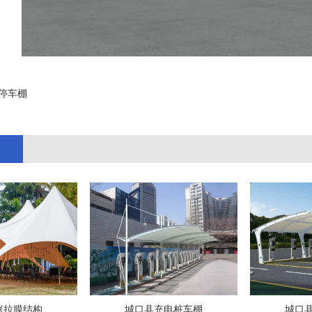
停车棚
;
张拉膜结构
城口县充电桩车棚
城口