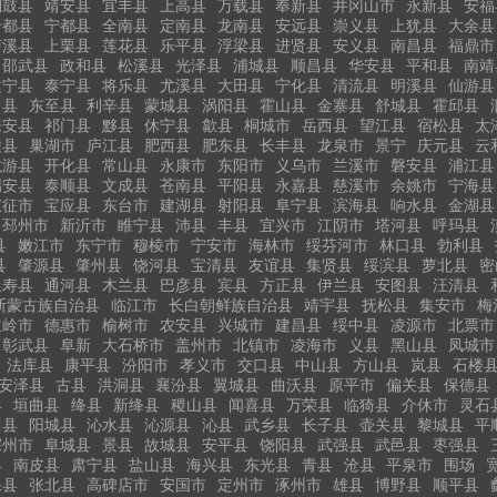
铜鼓县
靖安县
宜丰县
上高县
万载县
奉新县
井冈山市
永新县
安福
于都县
宁都县
全南县
定南县
龙南县
安远县
崇义县
上犹县
大余县
泸溪县
上栗县
莲花县
乐平县
浮梁县
进贤县
安义县
南昌县
福鼎市
邵武县
政和县
松溪县
光泽县
浦城县
顺昌县
华安县
平和县
南靖
建宁县
泰宁县
将乐县
尤溪县
大田县
宁化县
清流县
明溪县
仙游县
台县
东至县
利辛县
蒙城县
涡阳县
霍山县
金寨县
舒城县
霍邱县
来安县
祁门县
黟县
休宁县
歙县
桐城市
岳西县
望江县
宿松县
太
陵县
巢湖市
庐江县
肥西县
肥东县
长丰县
龙泉市
景宁
庆元县
云
龙游县
开化县
常山县
永康市
东阳市
义乌市
兰溪市
磐安县
浦江县
瑞安县
泰顺县
文成县
苍南县
平阳县
永嘉县
慈溪市
余姚市
宁海县
仪征市
宝应县
东台市
建湖县
射阳县
阜宁县
滨海县
响水县
金湖县
邳州市
新沂市
睢宁县
沛县
丰县
宜兴市
江阴市
塔河县
呼玛县
县
嫩江市
东宁市
穆棱市
宁安市
海林市
绥芬河市
林口县
勃利县
县
肇源县
肇州县
饶河县
宝清县
友谊县
集贤县
绥滨县
萝北县
密
延寿县
通河县
木兰县
巴彦县
宾县
方正县
伊兰县
安图县
汪清县
斯蒙古族自治县
临江市
长白朝鲜族自治县
靖宇县
抚松县
集安市
梅
主岭市
德惠市
榆树市
农安县
兴城市
建昌县
绥中县
凌源市
北票市
彰武县
阜新
大石桥市
盖州市
北镇市
凌海市
义县
黑山县
凤城市
法库县
康平县
汾阳市
孝义市
交口县
中山县
方山县
岚县
石楼
安泽县
古县
洪洞县
襄汾县
翼城县
曲沃县
原平市
偏关县
保德县
县
垣曲县
绛县
新绛县
稷山县
闻喜县
万荣县
临猗县
介休市
灵石
川县
阳城县
沁水县
沁源县
沁县
武乡县
长子县
壶关县
黎城县
平
深州市
阜城县
景县
故城县
安平县
饶阳县
武强县
武邑县
枣强县
县
南皮县
肃宁县
盐山县
海兴县
东光县
青县
沧县
平泉市
围场
保县
张北县
高碑店市
安国市
定州市
涿州市
雄县
博野县
顺平县