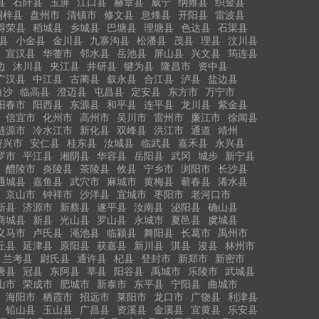
县
石阡县
玉屏
江口县
赫章县
威宁
纳雍县
织金县
桐梓县
盘州市
清镇市
修文县
息烽县
开阳县
雷波县
得荣县
稻城县
乡城县
巴塘县
理塘县
色达县
石渠县
县
小金县
金川县
九寨沟县
松潘县
茂县
理县
汶川县
宣汉县
华蓥市
邻水县
岳池县
屏山县
兴文县
筠连县
边
沐川县
夹江县
井研县
犍为县
隆昌市
资中县
广汉县
中江县
古蔺县
叙永县
合江县
泸县
盐边县
白沙
临高县
澄迈县
屯昌县
定安县
东方市
万宁市
阳春市
阳西县
东源县
和平县
连平县
龙川县
紫金县
信宜市
化州市
高州市
吴川市
雷州市
廉江市
徐闻县
涟源市
冷水江市
新化县
双峰县
洪江市
通道
靖州
资兴市
安仁县
桂东县
汝城县
临武县
嘉禾县
永兴县
罗市
平江县
湘阴县
华容县
岳阳县
武冈
城步
新宁县
醴陵市
炎陵县
茶陵县
攸县
宁乡市
浏阳市
长沙县
通城县
嘉鱼县
武穴市
麻城市
黄梅县
蕲春县
浠水县
京山市
钟祥市
沙洋县
宜城市
枣阳市
老河口市
新县
济源市
新蔡县
遂平县
汝南县
泌阳县
确山县
商城县
新县
光山县
罗山县
永城市
夏邑县
虞城县
义马市
卢氏县
渑池县
临颍县
舞阳县
长葛市
禹州市
丘县
延津县
原阳县
获嘉县
新川县
淇县
浚县
林州市
兰考县
尉氏县
通许县
杞县
登封市
新郑市
新密市
唐县
冠县
东阿县
莘县
阳谷县
禹城市
乐陵市
武城县
山市
荣成市
肥城市
新泰市
东平县
宁阳县
曲城市
海阳市
栖霞市
招远市
莱阳市
龙口市
广饶县
利津县
铅山县
玉山县
广昌县
资溪县
金溪县
宜黄县
乐安县