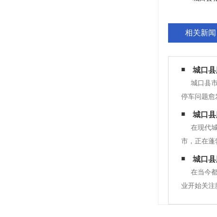
相关新闻
城口县
城口县
停车问题愈
新型的停车
城口县
种停车棚不
在现代
市，正在蓬
膜结构车棚
城口县
样一座历史
在当今
业开始关注
城口县膜结
式，广泛应