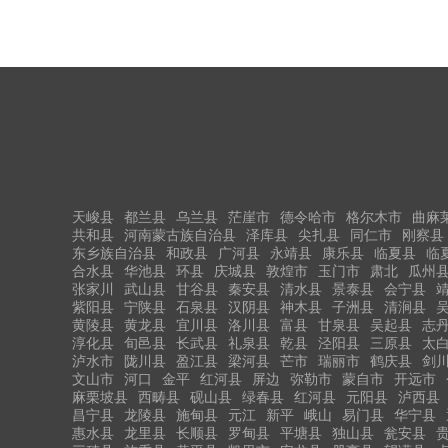
天峻县
都兰县
乌兰县
茫崖市
德令哈市
格尔木市
曲麻
共和县
河南蒙古族自治县
泽库县
尖扎县
同仁市
刚察县
东乡族自治县
和政县
广河县
永靖县
康乐县
临夏县
临
合水县
华池县
环县
庆城县
敦煌市
玉门市
肃北
瓜州
张家川
武山县
甘谷县
秦安县
清水县
景泰县
会宁县
紫阳县
宁陕县
石泉县
汉阴县
神木县
子洲县
清涧县
黄陵县
黄龙县
宜川县
洛川县
富县
甘泉县
吴起县
志
淳化县
旬邑县
长武县
礼泉县
乾县
泾阳县
三原县
太
泸水市
陇川县
盈江县
梁河县
芒市
瑞丽市
鹤庆县
剑
文山市
河口
金平
红河县
屏边
弥勒市
蒙自市
开远市
麻栗坡县
西畴县
砚山县
绿春县
红河县
元阳县
泸西县
昌宁县
龙陵县
施甸县
元江
新平
峨山
易门县
华宁县
惠水县
龙里县
长顺县
罗甸县
平塘县
独山县
瓮安县