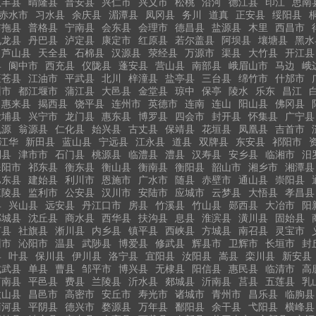
贞丰县
晴隆县
普安县
兴仁市
兴义市
松桃
沿河
德江县
印江
思南
赤水市
习水县
余庆县
湄潭县
凤冈县
务川
道真
正安县
绥阳县
布拖县
普格县
宁南县
会东县
会理市
德昌县
盐源县
木里
西昌市
九龙县
丹巴县
泸定县
康定市
红原县
若尔盖县
阿坝县
壤塘县
黑水
芦山县
天全县
石棉县
汉源县
荥经县
万源市
渠县
大竹县
开江县
县
阆中市
西充县
仪陇县
蓬安县
营山县
南部县
峨眉山市
马边
峨
旺苍县
江油市
平武县
北川
梓潼县
盐亭县
三台县
绵竹市
什邡市
州市
都江堰市
蒲江县
大邑县
金堂县
琼中
保亭
陵水
乐东
昌江
惠来县
揭西县
饶平县
连州市
英德市
连南
连山
阳山县
佛冈县
大埔县
兴宁市
龙门县
惠东县
博罗县
四会市
封开县
怀集县
广宁县
乳源
翁源县
仁化县
始兴县
古丈县
保靖县
花垣县
凤凰县
吉首市
江华
新田县
蓝山县
宁远县
江永县
道县
双牌县
东安县
祁阳市
利县
津市市
石门县
桃源县
临澧县
澧县
汉寿县
安乡县
临湘市
汨
耒阳市
祁东县
衡东县
衡山县
衡南县
衡阳县
韶山市
湘乡市
湘潭县
巴东县
建始县
利川市
恩施市
广水市
随县
赤壁市
通山县
崇阳县
江陵县
监利市
公安县
汉川市
安陆市
应城市
云梦县
大悟县
孝昌县
县
兴山县
远安县
丹江口市
房县
竹溪县
竹山县
郧西县
大冶市
阳
郸城县
沈丘县
商水县
西华县
扶沟县
息县
淮滨县
潢川县
固始县
河县
社旗县
淅川县
内乡县
镇平县
西峡县
方城县
南召县
灵宝市
州市
沁阳市
温县
武陟县
博爱县
修武县
辉县市
卫辉市
长垣市
封
县
叶县
保川县
伊川县
洛宁县
宜阳县
汝阳县
嵩县
栾川县
新安县
成武县
单县
曹县
邹平市
博兴县
无棣县
阳信县
惠民县
临清市
高
莒南县
平邑县
费县
兰陵县
沂水县
郯城县
沂南县
莒县
五莲县
乳
微山县
昌邑市
高密市
安丘市
寿光市
诸城市
青州市
昌乐县
临朐县
商河县
平阴县
德兴市
婺源县
万年县
鄱阳县
余干县
弋阳县
横峰县