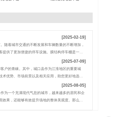
[2025-02-19]
市。随着城市交通的不断发展和车辆数量的不断增加，
客提供了更加便捷的停车设施。膜结构停车棚是一种
艺技术，使整个停车棚呈现出轻盈、美观的外观。这
[2025-07-09]
和客户的青睐。其中，城口县作为江淮地区的重要城
技术优势、市场前景以及相关应用，助您更好地选购
面临着交通拥堵和停车位不足的问题。尤其是在城口县这
[2025-08-05]
县作为一个充满现代气息的城市，越来越多的居民和企
雨效果，还能够有效提升场地的整体美观度。那么，
车棚？膜结构车棚是一种由轻质膜材料构成的建筑形