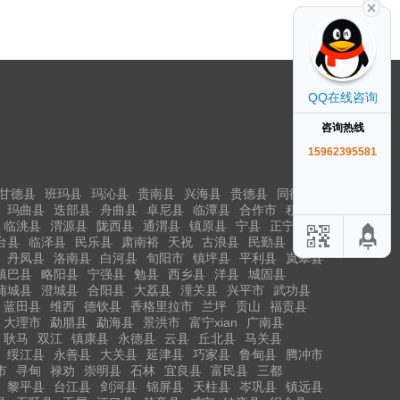
QQ在线咨询
咨询热线
15962395581
甘德县
班玛县
玛沁县
贵南县
兴海县
贵德县
同德县
玛曲县
迭部县
舟曲县
卓尼县
临潭县
合作市
积石山
临洮县
渭源县
陇西县
通渭县
镇原县
宁县
正宁县
台县
临泽县
民乐县
肃南裕
天祝
古浪县
民勤县
丹凤县
洛南县
白河县
旬阳市
镇坪县
平利县
岚皋县
镇巴县
略阳县
宁强县
勉县
西乡县
洋县
城固县
蒲城县
澄城县
合阳县
大荔县
潼关县
兴平市
武功县
蓝田县
维西
德钦县
香格里拉市
兰坪
贡山
福贡县
大理市
勐腊县
勐海县
景洪市
富宁xian
广南县
耿马
双江
镇康县
永德县
云县
丘北县
马关县
绥江县
永善县
大关县
延津县
巧家县
鲁甸县
腾冲市
市
寻甸
禄劝
崇明县
石林
宜良县
富民县
三都
黎平县
台江县
剑河县
锦屏县
天柱县
岑巩县
镇远县