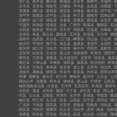
崇仁县
南丰县
黎川县
南城县
高安市
樟树市
丰城市
吉水县
吉安县
瑞金市
石城县
寻乌县
会昌县
兴国县
澎湖县
湖口县
都昌县
德安县
永修县
修水县
武宁县
漳平市
连城县
武平县
上杭县
长汀县
建瓯市
武夷山市
石狮市
金门县
德化县
永春县
安溪县
惠安县
永安市
宁国市
旌德县
绩溪县
泾县
广德市
郎溪县
青阳县
石
太和县
临泉县
明光市
天长市
凤阳县
定远县
全椒县
当涂县
寿县
凤台县
固镇县
五河县
怀远县
无为市
南
温岭市
仙居县
天台县
三门县
嵊泗县
岱山县
江山市
桐乡市
平湖市
海宁县
海盐县
嘉善县
龙港市
乐清市
泰兴市
靖江市
兴化市
句容市
扬中市
丹阳市
高邮市
启东市
如东县
太仓市
昆山市
张家港市
常熟市
溧阳市
青冈县
兰西县
望奎县
五大连池市
北安市
孙吴县
逊克
南岔县
大箐山县
丰林县
汤旺县
嘉荫县
杜尔伯特
林甸
富裕县
甘南县
泰来县
依安县
龙江县
五常市
尚志市
洮南市
通榆县
镇赉县
扶余市
乾安县
长岭县
前郭尔罗
伊通
梨树县
磐石市
舒兰市
桦甸市
蛟河市
永吉县
公
调兵山市
昌图县
西丰县
铁岭县
盘山县
灯塔市
辽阳县
岫岩满族自治县
台安县
庄河市
瓦房店市
长海县
新民市
汾西县
蒲县
永和县
隰县
大宁县
乡宁县
吉县
浮山县
代县
五台县
定襄县
河津市
永济市
芮城县
平陆县
夏
榆社县
怀仁市
右玉县
应县
山阴县
高平县
泽州县
陵
广灵县
天镇县
阳高县
古交市
娄烦县
阳曲县
清徐县
固安县
河间市
黄骅市
任丘市
泊头市
孟村
献县
吴桥
涿鹿县
怀来县
怀安县
阳泉县
蔚县
尚义县
沽源县
康